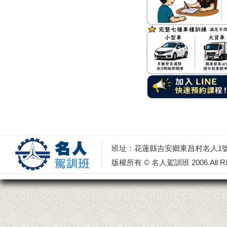
班址：花蓮縣吉安鄉東昌村名人1號 電話：0
版權所有 © 名人駕訓班 2006 All Righ