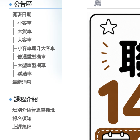
薦
公告區
開班日期
小客車
大貨車
大客車
小客車逕升大客車
普通重型機車
大型重型機車
聯結車
最新消息
課程介紹
班別介紹普通重機班
報名須知
上課集錦