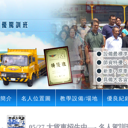
司簡介
名人位置圖
教學設備/場地
優良紀
05/27 大貨車招生中—- 名人駕