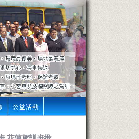
錄
公益活動
訓班 花蓮駕訓班推