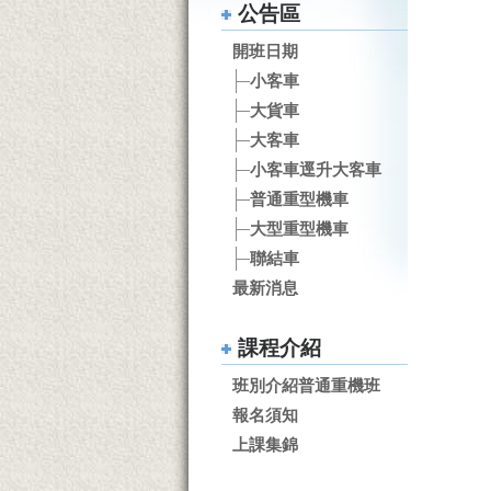
公告區
開班日期
小客車
大貨車
大客車
小客車逕升大客車
普通重型機車
大型重型機車
聯結車
最新消息
課程介紹
班別介紹普通重機班
報名須知
上課集錦