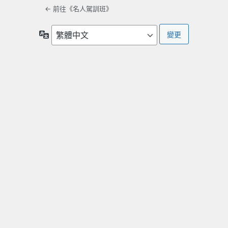
← 前往《名人駕訓班》
語
言