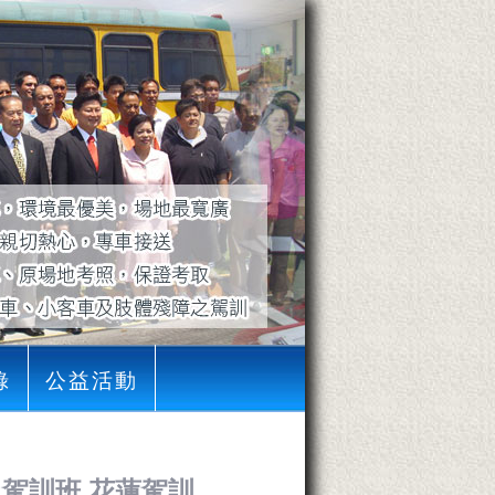
錄
公益活動
名人駕訓班 花蓮駕訓