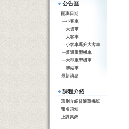
公告區
開班日期
小客車
大貨車
大客車
小客車逕升大客車
普通重型機車
大型重型機車
聯結車
最新消息
課程介紹
班別介紹普通重機班
報名須知
上課集錦