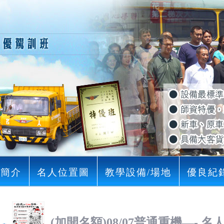
司簡介
名人位置圖
教學設備/場地
優良紀
(加開名額)08/07普通重機—- 