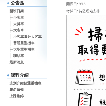
公告區
開課日: 9/15
考試日: 待監理站安排
開班日期
小客車
大貨車
大客車
小客車逕升大客車
普通重型機車
大型重型機車
聯結車
最新消息
課程介紹
班別介紹普通重機班
報名須知
上課集錦