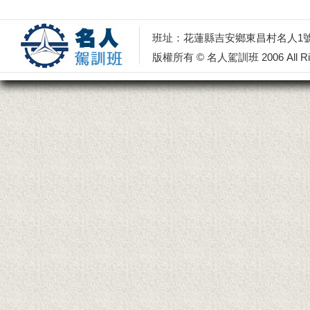
班址：花蓮縣吉安鄉東昌村名人1號 電話：0
版權所有 © 名人駕訓班 2006 All Righ