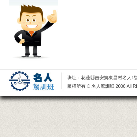
班址：花蓮縣吉安鄉東昌村名人1號 電話：0
版權所有 © 名人駕訓班 2006 All Righ