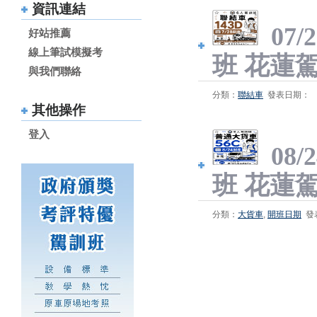
資訊連結
07
好站推薦
線上筆試模擬考
班 花蓮
與我們聯絡
分類：
聯結車
發表日期：
其他操作
登入
08
班 花蓮
分類：
大貨車
,
開班日期
發表