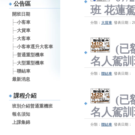
公告區
班 花蓮
開班日期
小客車
分類：
大貨車
發表日期：202
大貨車
大客車
(已額
小客車逕升大客車
普通重型機車
名人駕訓
大型重型機車
聯結車
分類：
聯結車
發表日期：
最新消息
課程介紹
(已額
班別介紹普通重機班
名人駕訓
報名須知
上課集錦
分類：
聯結車
發表日期：